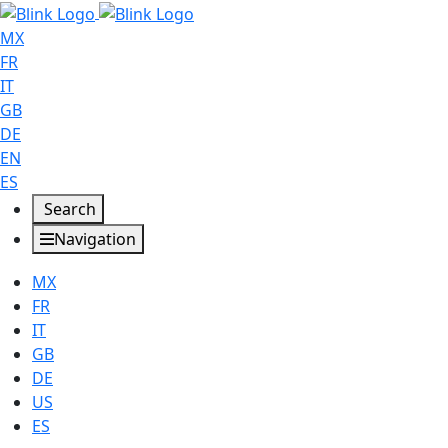
MX
FR
IT
GB
DE
EN
ES
Search
Navigation
MX
FR
IT
GB
DE
US
ES