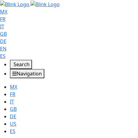
MX
FR
IT
GB
DE
EN
ES
Search
Navigation
MX
FR
IT
GB
DE
US
ES