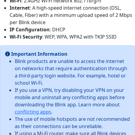
Wi-Fi
: 2.4GHz Wi-Fi network 802.11b/g/n
Internet
: A high-speed internet connection (DSL,
Cable, Fiber) with a minimum upload speed of 2 Mbps
per Blink device
IP Configuration
: DHCP
Wi-Fi Security
: WEP, WPA, WPA2 with TKIP SSID
Important Information
Blink products are unable to access the internet
on networks that require authentication through
a third-party login website. For example, hotel or
school Wi-Fi.
If you use a VPN, try disabling your VPN on your
mobile and uninstall any conflicting apps before
downloading the Blink app. Learn more about
conflicting apps
.
The use of mobile hotspots are not recommended
as their connections can be unreliable.
If using a Mi-Fi router, make sure all Blink devices