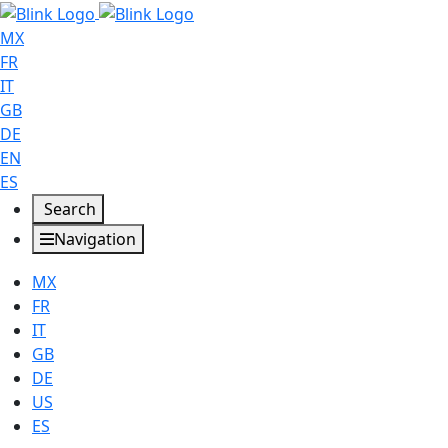
MX
FR
IT
GB
DE
EN
ES
Search
Navigation
MX
FR
IT
GB
DE
US
ES