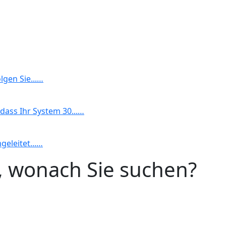
lgen Sie...…
dass Ihr System 30...…
geleitet...…
n, wonach Sie suchen?