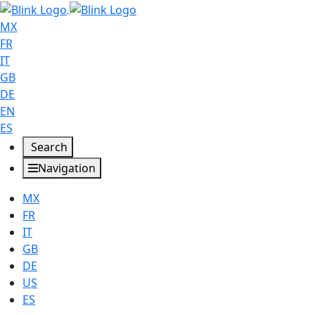
MX
FR
IT
GB
DE
EN
ES
Search
Navigation
MX
FR
IT
GB
DE
US
ES