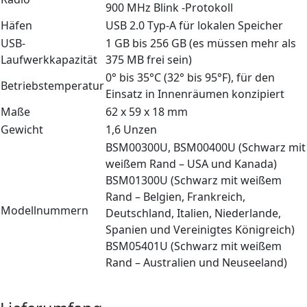
900 MHz Blink -Protokoll
Häfen
USB 2.0 Typ-A für lokalen Speicher
USB-
1 GB bis 256 GB (es müssen mehr als
Laufwerkkapazität
375 MB frei sein)
0° bis 35°C (32° bis 95°F), für den
Betriebstemperatur
Einsatz in Innenräumen konzipiert
Maße
62 x 59 x 18 mm
Gewicht
1,6 Unzen
BSM00300U, BSM00400U (Schwarz mit
weißem Rand – USA und Kanada)
BSM01300U (Schwarz mit weißem
Rand – Belgien, Frankreich,
Modellnummern
Deutschland, Italien, Niederlande,
Spanien und Vereinigtes Königreich)
BSM05401U (Schwarz mit weißem
Rand – Australien und Neuseeland)