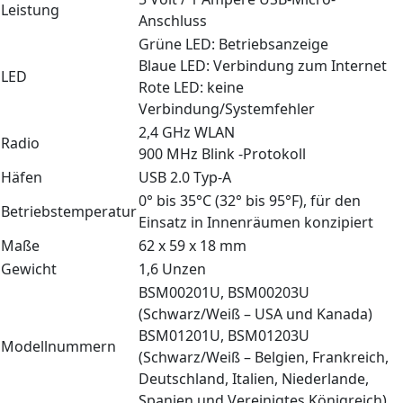
Leistung
Anschluss
Grüne LED: Betriebsanzeige
Blaue LED: Verbindung zum Internet
LED
Rote LED: keine
Verbindung/Systemfehler
2,4 GHz WLAN
Radio
900 MHz Blink -Protokoll
Häfen
USB 2.0 Typ-A
0° bis 35°C (32° bis 95°F), für den
Betriebstemperatur
Einsatz in Innenräumen konzipiert
Maße
62 x 59 x 18 mm
Gewicht
1,6 Unzen
BSM00201U, BSM00203U
(Schwarz/Weiß – USA und Kanada)
BSM01201U, BSM01203U
Modellnummern
(Schwarz/Weiß – Belgien, Frankreich,
Deutschland, Italien, Niederlande,
Spanien und Vereinigtes Königreich).