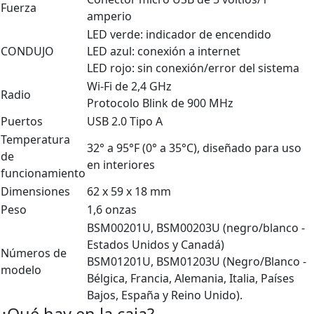
Fuerza
amperio
LED verde: indicador de encendido
CONDUJO
LED azul: conexión a internet
LED rojo: sin conexión/error del sistema
Wi-Fi de 2,4 GHz
Radio
Protocolo Blink de 900 MHz
Puertos
USB 2.0 Tipo A
Temperatura
32° a 95°F (0° a 35°C), diseñado para uso
de
en interiores
funcionamiento
Dimensiones
62 x 59 x 18 mm
Peso
1,6 onzas
BSM00201U, BSM00203U (negro/blanco -
Estados Unidos y Canadá)
Números de
BSM01201U, BSM01203U (Negro/Blanco -
modelo
Bélgica, Francia, Alemania, Italia, Países
Bajos, España y Reino Unido).
¿Qué hay en la caja?