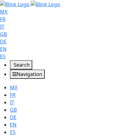
MX
FR
IT
GB
DE
EN
ES
Search
Navigation
MX
FR
IT
GB
DE
EN
ES