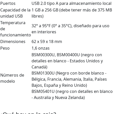
Puertos
USB 2.0 tipo A para almacenamiento local
Capacidad de la
1 GB a 256 GB (debe tener más de 375 MB
unidad USB
libres)
Temperatura
32° a 95°F (0° a 35°C), diseñado para uso
de
en interiores
funcionamiento
Dimensiones
62 x 59 x 18 mm
Peso
1,6 onzas
BSM00300U, BSM00400U (negro con
detalles en blanco - Estados Unidos y
Canadá)
BSM01300U (Negro con borde blanco -
Números de
Bélgica, Francia, Alemania, Italia, Países
modelo
Bajos, España y Reino Unido)
BSM05401U (negro con detalles en blanco
- Australia y Nueva Zelanda)