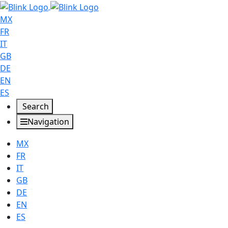
MX
FR
IT
GB
DE
EN
ES
Search
Navigation
MX
FR
IT
GB
DE
EN
ES