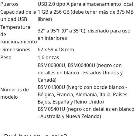
Puertos
USB 2.0 tipo A para almacenamiento local
Capacidad de la
1 GB a 256 GB (debe tener más de 375 MB
unidad USB
libres)
Temperatura
32° a 95°F (0° a 35°C), diseñado para uso
de
en interiores
funcionamiento
Dimensiones
62 x 59 x 18 mm
Peso
1,6 onzas
BSM00300U, BSM00400U (negro con
detalles en blanco - Estados Unidos y
Canadá)
BSM01300U (Negro con borde blanco -
Números de
Bélgica, Francia, Alemania, Italia, Países
modelo
Bajos, España y Reino Unido)
BSM05401U (negro con detalles en blanco
- Australia y Nueva Zelanda)