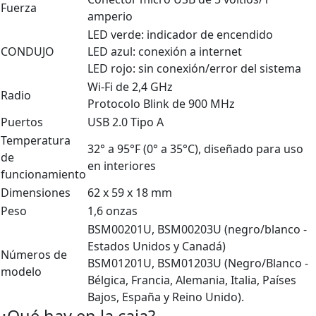
Fuerza
amperio
LED verde: indicador de encendido
CONDUJO
LED azul: conexión a internet
LED rojo: sin conexión/error del sistema
Wi-Fi de 2,4 GHz
Radio
Protocolo Blink de 900 MHz
Puertos
USB 2.0 Tipo A
Temperatura
32° a 95°F (0° a 35°C), diseñado para uso
de
en interiores
funcionamiento
Dimensiones
62 x 59 x 18 mm
Peso
1,6 onzas
BSM00201U, BSM00203U (negro/blanco -
Estados Unidos y Canadá)
Números de
BSM01201U, BSM01203U (Negro/Blanco -
modelo
Bélgica, Francia, Alemania, Italia, Países
Bajos, España y Reino Unido).
¿Qué hay en la caja?