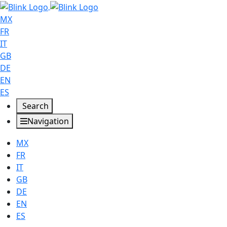
MX
FR
IT
GB
DE
EN
ES
Search
Navigation
MX
FR
IT
GB
DE
EN
ES