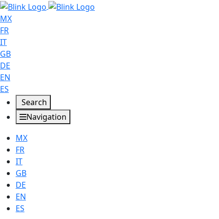
MX
FR
IT
GB
DE
EN
ES
Search
Navigation
MX
FR
IT
GB
DE
EN
ES