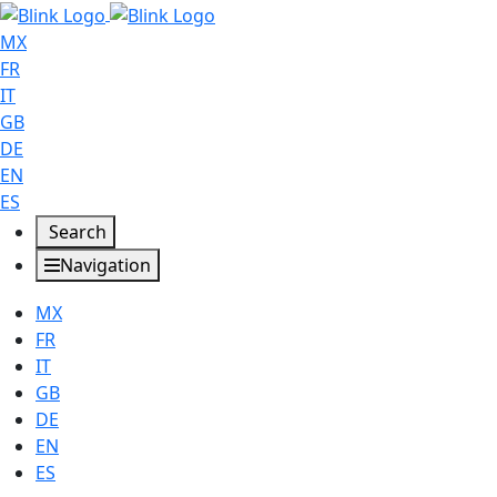
MX
FR
IT
GB
DE
EN
ES
Search
Navigation
MX
FR
IT
GB
DE
EN
ES