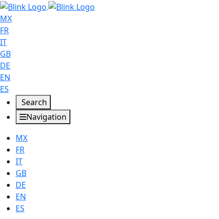
MX
FR
IT
GB
DE
EN
ES
Search
Navigation
MX
FR
IT
GB
DE
EN
ES