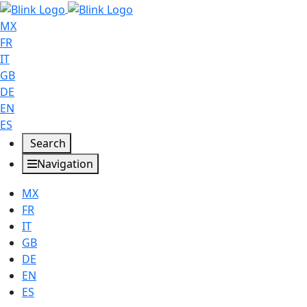
MX
FR
IT
GB
DE
EN
ES
Search
Navigation
MX
FR
IT
GB
DE
EN
ES