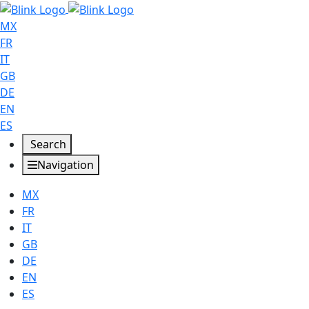
MX
FR
IT
GB
DE
EN
ES
Search
Navigation
MX
FR
IT
GB
DE
EN
ES