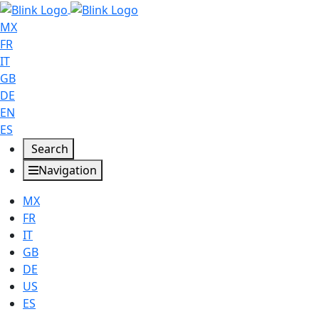
MX
FR
IT
GB
DE
EN
ES
Search
Navigation
MX
FR
IT
GB
DE
US
ES