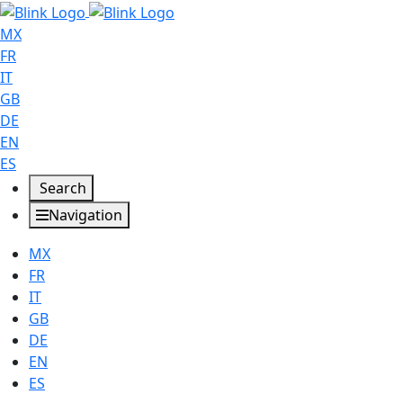
MX
FR
IT
GB
DE
EN
ES
Search
Navigation
MX
FR
IT
GB
DE
EN
ES