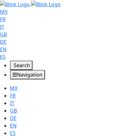
MX
FR
IT
GB
DE
EN
ES
Search
Navigation
MX
FR
IT
GB
DE
EN
ES