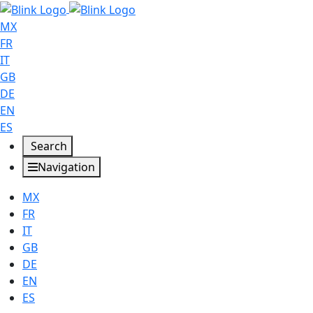
MX
FR
IT
GB
DE
EN
ES
Search
Navigation
MX
FR
IT
GB
DE
EN
ES