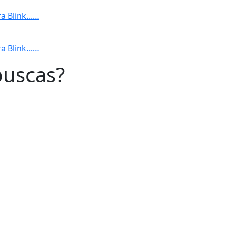
 Blink...…
 Blink...…
buscas?