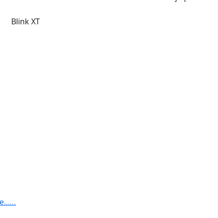
Blink XT
e...…