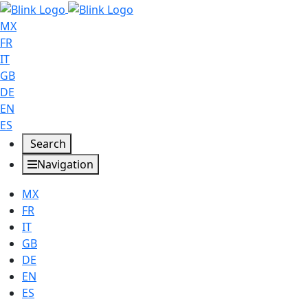
MX
FR
IT
GB
DE
EN
ES
Search
Navigation
MX
FR
IT
GB
DE
EN
ES