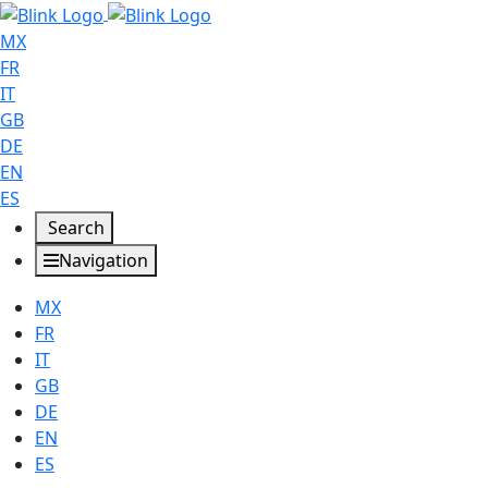
MX
FR
IT
GB
DE
EN
ES
Search
Navigation
MX
FR
IT
GB
DE
EN
ES