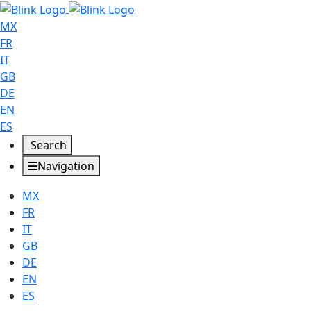
MX
FR
IT
GB
DE
EN
ES
Search
Navigation
MX
FR
IT
GB
DE
EN
ES