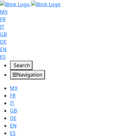
MX
FR
IT
GB
DE
EN
ES
Search
Navigation
MX
FR
IT
GB
DE
EN
ES