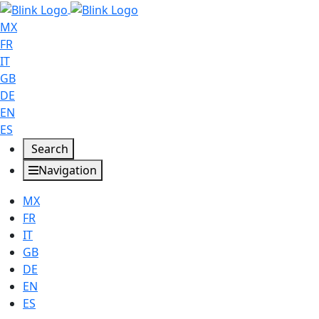
MX
FR
IT
GB
DE
EN
ES
Search
Navigation
MX
FR
IT
GB
DE
EN
ES