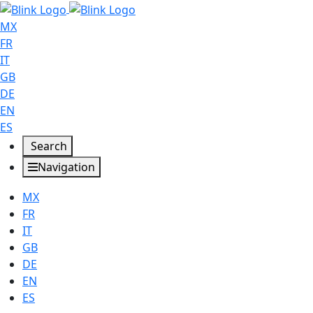
MX
FR
IT
GB
DE
EN
ES
Search
Navigation
MX
FR
IT
GB
DE
EN
ES