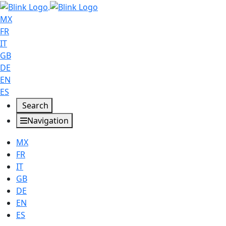
MX
FR
IT
GB
DE
EN
ES
Search
Navigation
MX
FR
IT
GB
DE
EN
ES