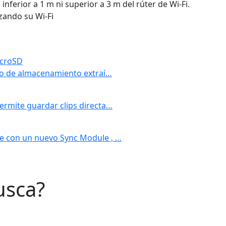
inferior a 1 m ni superior a 3 m del rúter de Wi-Fi.
zando su Wi-Fi
icroSD
ivo de almacenamiento extraí…
ermite guardar clips directa…
te con un nuevo Sync Module , …
usca?