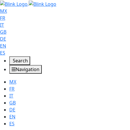
MX
FR
IT
GB
DE
EN
ES
Search
Navigation
MX
FR
IT
GB
DE
EN
ES