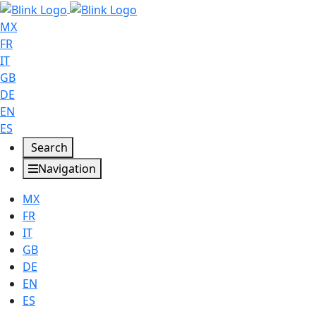
MX
FR
IT
GB
DE
EN
ES
Search
Navigation
MX
FR
IT
GB
DE
EN
ES