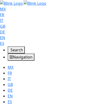
MX
FR
IT
GB
DE
EN
ES
Search
Navigation
MX
FR
IT
GB
DE
EN
ES