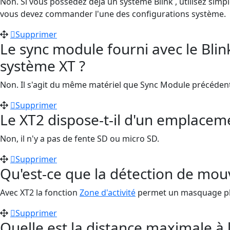
Non. Si vous possédez déjà un système Blink , utilisez simple
vous devez commander l'une des configurations système.
Supprimer
Le sync module fourni avec le Blin
système XT ?
Non. Il s'agit du même matériel que Sync Module précéden
Supprimer
Le XT2 dispose-t-il d'un emplace
Non, il n'y a pas de fente SD ou micro SD.
Supprimer
Qu'est-ce que la détection de mo
Avec XT2 la fonction
Zone d'activité
permet un masquage plu
Supprimer
Quelle est la distance maximale à