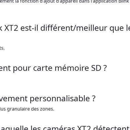
ment la fonction d'ajout d'appareil dans l'application Blink p
k XT2 est-il différent/meilleur que
ts.
ment pour carte mémoire SD ?
uvement personnalisable ?
s granulaire des zones.
 laquelle les caméras XT2 détecten