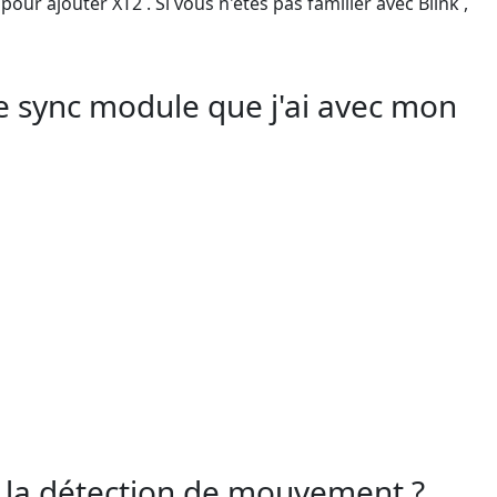
our ajouter XT2 . Si vous n'êtes pas familier avec Blink ,
 le sync module que j'ai avec mon
t la détection de mouvement ?