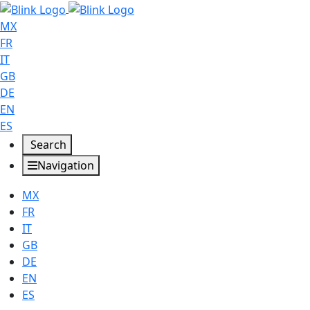
MX
FR
IT
GB
DE
EN
ES
Search
Navigation
MX
FR
IT
GB
DE
EN
ES