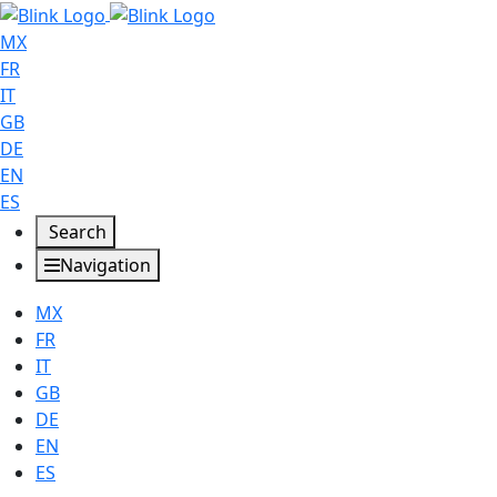
MX
FR
IT
GB
DE
EN
ES
Search
Navigation
MX
FR
IT
GB
DE
EN
ES