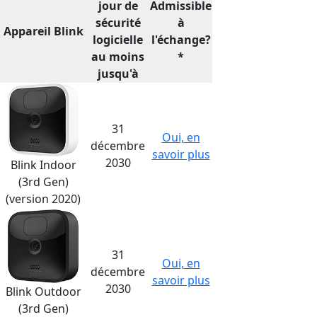
jour de
Admissible
sécurité
à
Appareil Blink
logicielle
l'échange?
au moins
*
jusqu'à
31
Oui, en
décembre
savoir plus
2030
Blink Indoor
(3rd Gen)
(version 2020)
31
Oui, en
décembre
savoir plus
2030
Blink Outdoor
(3rd Gen)