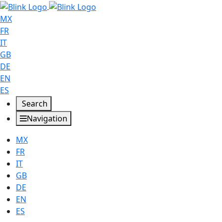
MX
FR
IT
GB
DE
EN
ES
Search
Navigation
MX
FR
IT
GB
DE
EN
ES