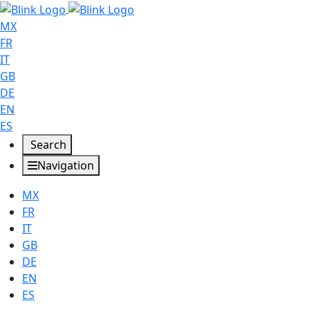
MX
FR
IT
GB
DE
EN
ES
Search
Navigation
MX
FR
IT
GB
DE
EN
ES