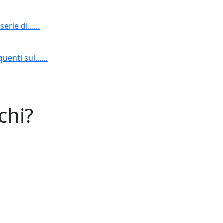
erie di...…
uenti sul...…
chi?