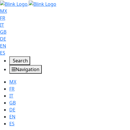
MX
FR
IT
GB
DE
EN
ES
Search
Navigation
MX
FR
IT
GB
DE
EN
ES