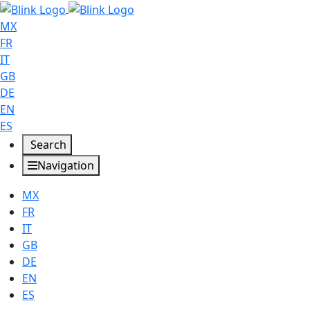
MX
FR
IT
GB
DE
EN
ES
Search
Navigation
MX
FR
IT
GB
DE
EN
ES