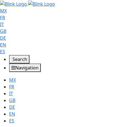
MX
FR
IT
GB
DE
EN
ES
Search
Navigation
MX
FR
IT
GB
DE
EN
ES