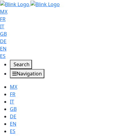
MX
FR
IT
GB
DE
EN
ES
Search
Navigation
MX
FR
IT
GB
DE
EN
ES