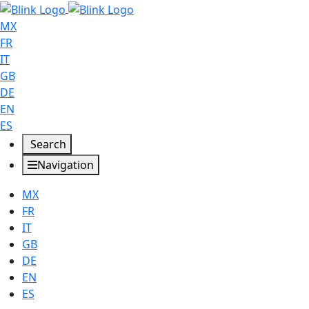
MX
FR
IT
GB
DE
EN
ES
Search
Navigation
MX
FR
IT
GB
DE
EN
ES