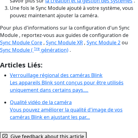
savoir plus sur
la création et la gestion des systèmes
.
Une fois le Sync Module ajouté à votre système, vous
pouvez maintenant ajouter la caméra.
Pour plus d'informations sur la configuration d'un Sync
Module , reportez-vous aux guides de configuration de
Sync Module Core
,
Sync Module XR
,
Sync Module 2
ou
1re
Sync Module (
génération)
.
Articles Liés:
Verrouillage régional des caméras Blink
Les appareils Blink sont conçus pour être utilisés
uniquement dans certains pays.…
Qualité vidéo de la caméra
Vous pouvez améliorer la qualité d'image de vos
caméras Blink en ajustant les par…
Give feedback about this article