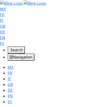
MX
FR
IT
GB
DE
EN
ES
Search
Navigation
MX
FR
IT
GB
DE
EN
ES