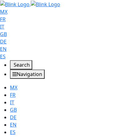
MX
FR
IT
GB
DE
EN
ES
Search
Navigation
MX
FR
IT
GB
DE
EN
ES