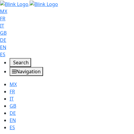
MX
FR
IT
GB
DE
EN
ES
Search
Navigation
MX
FR
IT
GB
DE
EN
ES