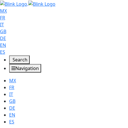
MX
FR
IT
GB
DE
EN
ES
Search
Navigation
MX
FR
IT
GB
DE
EN
ES