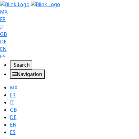
MX
FR
IT
GB
DE
EN
ES
Search
Navigation
MX
FR
IT
GB
DE
EN
ES