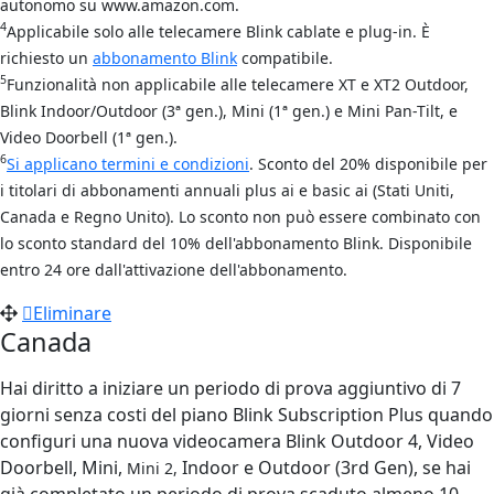
autonomo su www.amazon.com.
4
Applicabile solo alle telecamere Blink cablate e plug-in. È
richiesto un
abbonamento Blink
compatibile.
5
Funzionalità non applicabile alle telecamere XT e XT2 Outdoor,
Blink Indoor/Outdoor (3ª gen.), Mini (1ª gen.) e Mini Pan-Tilt, e
Video Doorbell (1ª gen.).
6
Si applicano termini e condizioni
. Sconto del 20% disponibile per
i titolari di abbonamenti annuali plus ai e basic ai (Stati Uniti,
Canada e Regno Unito). Lo sconto non può essere combinato con
lo sconto standard del 10% dell'abbonamento Blink. Disponibile
entro 24 ore dall'attivazione dell'abbonamento.
Eliminare
Canada
Hai diritto a iniziare un periodo di prova aggiuntivo di 7
giorni senza costi del piano Blink Subscription Plus quando
configuri una nuova videocamera Blink Outdoor 4, Video
Doorbell, Mini,
Indoor e Outdoor (3rd Gen), se hai
Mini 2,
già completato un periodo di prova scaduto almeno 10