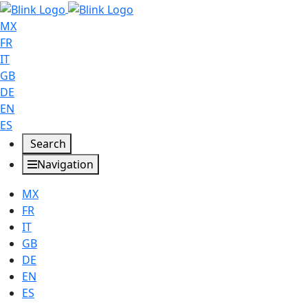
MX
FR
IT
GB
DE
EN
ES
Search
Navigation
MX
FR
IT
GB
DE
EN
ES