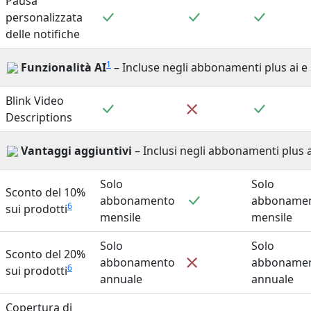
Pausa
Incluso
Incluso
Incluso
personalizzata
delle notifiche
1
Funzionalità AI
– Incluse negli abbonamenti plus ai e b
Blink Video
Incluso
Incluso
Non incluso
Descriptions
Vantaggi aggiuntivi
– Inclusi negli abbonamenti plus a
Solo
Solo
Sconto del 10%
Incluso
abbonamento
abboname
6
sui prodotti
mensile
mensile
Solo
Solo
Sconto del 20%
Non incluso
abbonamento
abboname
6
sui prodotti
annuale
annuale
Copertura di