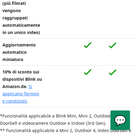
(più filmati
vengono
raggruppati
automaticamente
in un unico video)
Aggiornamento
automatico
miniatura
10% di sconto sui
dispositivi Blink su
Amazon.de.
Si
applicano Termini
e condizioni
.
*Funzionalità applicabile a Blink Mini,
Mini 2
, Outdoor 4,
Video
💬
Doorbell
e videocamere Outdoor e Indoor (3rd Gen).
** Funzionalità applicabile a Mini 2,
Outdoor 4, Video Doorbell e