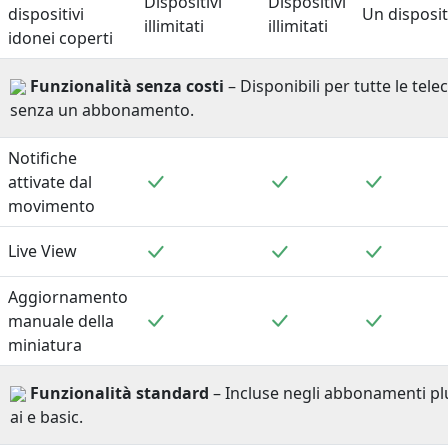
Dispositivi
Dispositivi
dispositivi
Un disposit
illimitati
illimitati
idonei coperti
Funzionalità senza costi
– Disponibili per tutte le tel
senza un abbonamento.
Notifiche
Incluso
Incluso
Incluso
attivate dal
movimento
Incluso
Incluso
Incluso
Live View
Aggiornamento
Incluso
Incluso
Incluso
manuale della
miniatura
Funzionalità standard
– Incluse negli abbonamenti plus
ai e basic.