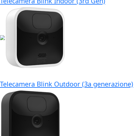
Telecamera Blink Indoor (3rd Gen)
Telecamera Blink Outdoor (3a generazione)