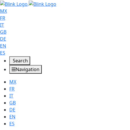
MX
FR
IT
GB
DE
EN
ES
Search
Navigation
MX
FR
IT
GB
DE
EN
ES