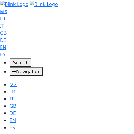
MX
FR
IT
GB
DE
EN
ES
Search
Navigation
MX
FR
IT
GB
DE
EN
ES