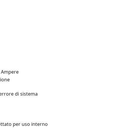
1 Ampere
zione
rrore di sistema
ettato per uso interno