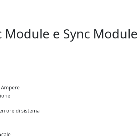
nc Module e Sync Module
1 Ampere
zione
rrore di sistema
ocale