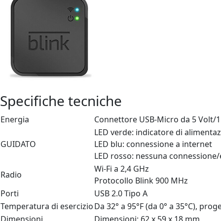
Specifiche tecniche
Energia
Connettore USB-Micro da 5 Volt/
LED verde: indicatore di alimenta
GUIDATO
LED blu: connessione a internet
LED rosso: nessuna connessione/e
Wi-Fi a 2,4 GHz
Radio
Protocollo Blink 900 MHz
Porti
USB 2.0 Tipo A
Temperatura di esercizio
Da 32° a 95°F (da 0° a 35°C), prog
Dimensioni
Dimensioni: 62 x 59 x 18 mm