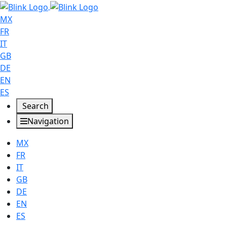
MX
FR
IT
GB
DE
EN
ES
Search
Navigation
MX
FR
IT
GB
DE
EN
ES