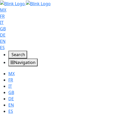
MX
FR
IT
GB
DE
EN
ES
Search
Navigation
MX
FR
IT
GB
DE
EN
ES