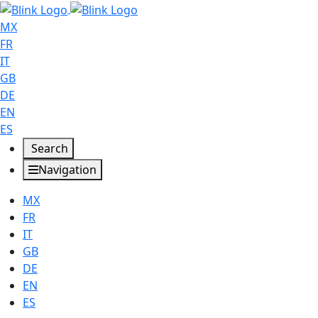
MX
FR
IT
GB
DE
EN
ES
Search
Navigation
MX
FR
IT
GB
DE
EN
ES