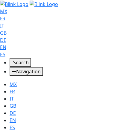
MX
FR
IT
GB
DE
EN
ES
Search
Navigation
MX
FR
IT
GB
DE
EN
ES