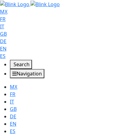
MX
FR
IT
GB
DE
EN
ES
Search
Navigation
MX
FR
IT
GB
DE
EN
ES