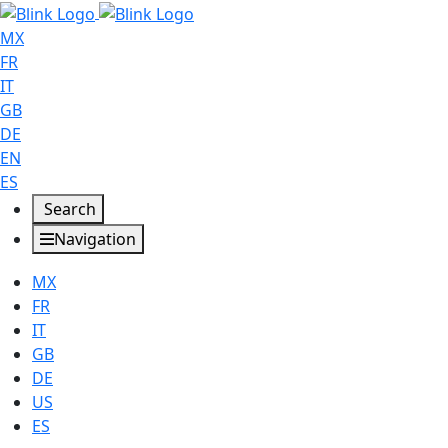
MX
FR
IT
GB
DE
EN
ES
Search
Navigation
MX
FR
IT
GB
DE
US
ES