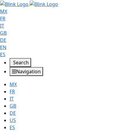
MX
FR
IT
GB
DE
EN
ES
Search
Navigation
MX
FR
IT
GB
DE
US
ES